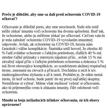
Prečo je dôležité, aby sme sa dali proti ochoreniu COVID-19
očkovať?
Očkovanie je dôležité preto, aby sme neochoreli. Naše telo totiž
môže získať imunitu voči ochoreniu iba dvoma spôsobmi. Buď tak,
že ochorieme, alebo ju môžeme získať po očkovaní. Cieľom vakcín
je teda zabrániť ochoreniu COVID-19 vyvolaním imunitnej
odpovede. Avšak, ak ochorieme na COVID-19, hrozia nám
častokrát i vážne komplikácie. Štatistika totiž hovorí, že zhruba 40
% ľudí zvládne ochorenie s ľahkým priebehom, ďalších 40 % má
stredne ťažké príznaky s miernym zápalom pľúc, avšak 15 % má
závažný zápal pľúc s ťažkým priebehom ochorenia a dokonca 5 %
má život ohrozujúce komplikácie, so syndrómom akútnej respiračnej
tiesne, zmenami na cievach a pľúcach. Dochádza u nich k tzv.
multiorgánovému zlyhaniu a až k smrti. Problém je, že nikto nemá
istotu, že keď ochorie, bude patriť do tej prvej najľahšej skupiny.
Nemôžeme si vybrať. Máme však možnosť vybrať si očkovanie,
ako tú príjemnejšiu cestu k získaniu imunity, čiže odolnosti voči
ochoreniu.
Mnohí sa boja nežiaducich účinkov očkovania, sú ich obavy
oprávnene?