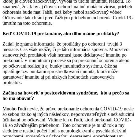
ktorej je človek zaočkovaný, vyvolá to určitú imunitnú reakciu. To
znamená, že ak by aj človek ochorel na inú mutáciu vírusu, priebeh
ochorenia bude mať ľahší, než keby nebol zaočkovaný vôbec.
Očkovanie tak chráni pred ťažkým priebehom ochorenia Covid-19 a
úmrtím na toto ochorenie.
Keď COVID-19 prekonáme, ako dlho máme protilátky?
Zatiaľ je známa informácia, že protilátky po ochorení trvajú 3
mesiace. Čas však ukáže, či je táto informácia správna. Množstvo
stanovených protilátok však nemusí jasne deklarovať imunitu po
prekonaní. V imunitnom procese sa po prekonaní ochorenia alebo
po očkovaní realizujú aj bunky imunitného systému, čiže sa
uplatňuje tzv. bunkami sprostredkovaná imunita, ktorá môže
garantovať imunitu aj pri nízkych hodnotách stanovených
protilátok.
Začína sa hovoriť o postcovidovom syndróme, kto a prečo sa
ho má obávať?
Mnoho ľudí nevie, že práve prekonanie ochorenia COVID-19 nesie
so sebou riziko aj iných následkov, neporovnateľných s nežiaducimi
účinkami po očkovaní. Vidíme ich u ľudí, ktorí prekonali COVID-
19 so závažnejším priebehom. Toto ochorenie je tu už rok a my
sledujeme rastúci počet ľudí s neurologickými a psychiatrickými
poruchami, spojených s úzkosťou, depresiami, encefalopatiami,