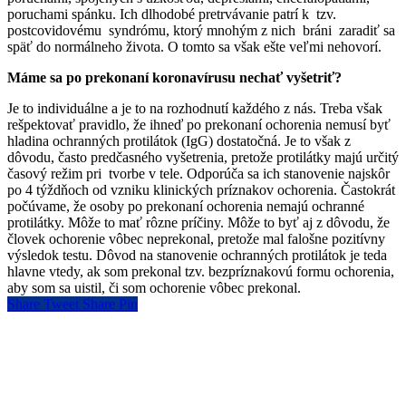
poruchami spánku. Ich dlhodobé pretrvávanie patrí k tzv.
postcovidovému syndrómu, ktorý mnohým z nich bráni zaradiť sa
späť do normálneho života. O tomto sa však ešte veľmi nehovorí.
Máme sa po prekonaní koronavírusu nechať vyšetriť?
Je to individuálne a je to na rozhodnutí každého z nás. Treba však
rešpektovať pravidlo, že ihneď po prekonaní ochorenia nemusí byť
hladina ochranných protilátok (IgG) dostatočná. Je to však z
dôvodu, často predčasného vyšetrenia, pretože protilátky majú určitý
časový režim pri tvorbe v tele. Odporúča sa ich stanovenie najskôr
po 4 týždňoch od vzniku klinických príznakov ochorenia. Častokrát
počúvame, že osoby po prekonaní ochorenia nemajú ochranné
protilátky. Môže to mať rôzne príčiny. Môže to byť aj z dôvodu, že
človek ochorenie vôbec neprekonal, pretože mal falošne pozitívny
výsledok testu. Dôvod na stanovenie ochranných protilátok je teda
hlavne vtedy, ak som prekonal tzv. bezpríznakovú formu ochorenia,
aby som sa uistil, či som ochorenie vôbec prekonal.
Share
Tweet
Share
Pin
O NÁS
PONUKA SLUŽIEB