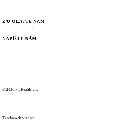
KLIENTSKÁ ZÓNA
KONTAKT
ZAVOLAJTE NÁM
0911 044 737
,
0918 761 537
NAPÍŠTE NÁM
SALES@PROHEALTH.SK
©
2026 ProHealth, a.s.
Zásady ochrany osobných údajov
Všeobecné zmluvné podmienky
Tvorba web stránok
+421 Studio