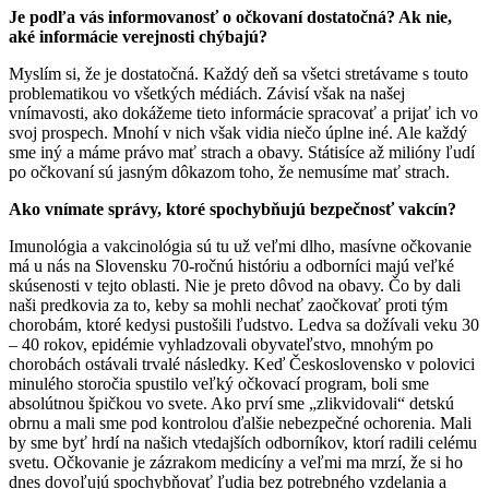
Je podľa vás informovanosť o očkovaní dostatočná? Ak nie,
aké informácie verejnosti chýbajú?
Myslím si, že je dostatočná. Každý deň sa všetci stretávame s touto
problematikou vo všetkých médiách. Závisí však na našej
vnímavosti, ako dokážeme tieto informácie spracovať a prijať ich vo
svoj prospech. Mnohí v nich však vidia niečo úplne iné. Ale každý
sme iný a máme právo mať strach a obavy. Státisíce až milióny ľudí
po očkovaní sú jasným dôkazom toho, že nemusíme mať strach.
Ako vnímate správy, ktoré spochybňujú bezpečnosť vakcín?
Imunológia a vakcinológia sú tu už veľmi dlho, masívne očkovanie
má u nás na Slovensku 70-ročnú históriu a odborníci majú veľké
skúsenosti v tejto oblasti. Nie je preto dôvod na obavy. Čo by dali
naši predkovia za to, keby sa mohli nechať zaočkovať proti tým
chorobám, ktoré kedysi pustošili ľudstvo. Ledva sa dožívali veku 30
– 40 rokov, epidémie vyhladzovali obyvateľstvo, mnohým po
chorobách ostávali trvalé následky. Keď Československo v polovici
minulého storočia spustilo veľký očkovací program, boli sme
absolútnou špičkou vo svete. Ako prví sme „zlikvidovali“ detskú
obrnu a mali sme pod kontrolou ďalšie nebezpečné ochorenia. Mali
by sme byť hrdí na našich vtedajších odborníkov, ktorí radili celému
svetu. Očkovanie je zázrakom medicíny a veľmi ma mrzí, že si ho
dnes dovoľujú spochybňovať ľudia bez potrebného vzdelania a