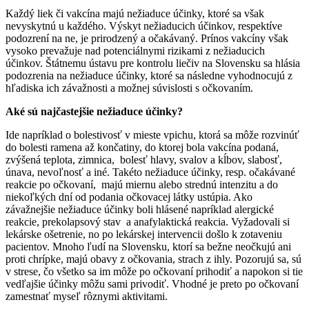
Každý liek či vakcína majú nežiaduce účinky, ktoré sa však
nevyskytnú u každého. Výskyt nežiaducich účinkov, respektíve
podozrení na ne, je prirodzený a očakávaný. Prínos vakcíny však
vysoko prevažuje nad potenciálnymi rizikami z nežiaducich
účinkov. Štátnemu ústavu pre kontrolu liečiv na Slovensku sa hlásia
podozrenia na nežiaduce účinky, ktoré sa následne vyhodnocujú z
hľadiska ich závažnosti a možnej súvislosti s očkovaním.
Aké sú najčastejšie nežiaduce účinky?
Ide napríklad o bolestivosť v mieste vpichu, ktorá sa môže rozvinúť
do bolesti ramena až končatiny, do ktorej bola vakcína podaná,
zvýšená teplota, zimnica, bolesť hlavy, svalov a kĺbov, slabosť,
únava, nevoľnosť a iné. Takéto nežiaduce účinky, resp. očakávané
reakcie po očkovaní, majú miernu alebo strednú intenzitu a do
niekoľkých dní od podania očkovacej látky ustúpia. Ako
závažnejšie nežiaduce účinky boli hlásené napríklad alergické
reakcie, prekolapsový stav a anafylaktická reakcia. Vyžadovali si
lekárske ošetrenie, no po lekárskej intervencii došlo k zotaveniu
pacientov. Mnoho ľudí na Slovensku, ktorí sa bežne neočkujú ani
proti chrípke, majú obavy z očkovania, strach z ihly. Pozorujú sa, sú
v strese, čo všetko sa im môže po očkovaní prihodiť a napokon si tie
vedľajšie účinky môžu sami privodiť. Vhodné je preto po očkovaní
zamestnať myseľ rôznymi aktivitami.