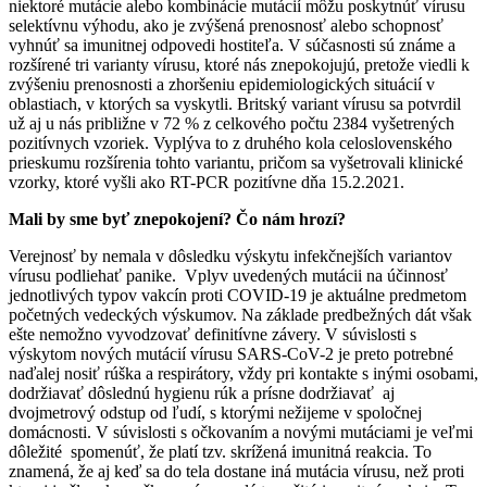
niektoré mutácie alebo kombinácie mutácií môžu poskytnúť vírusu
selektívnu výhodu, ako je zvýšená prenosnosť alebo schopnosť
vyhnúť sa imunitnej odpovedi hostiteľa. V súčasnosti sú známe a
rozšírené tri varianty vírusu, ktoré nás znepokojujú, pretože viedli k
zvýšeniu prenosnosti a zhoršeniu epidemiologických situácií v
oblastiach, v ktorých sa vyskytli. Britský variant vírusu sa potvrdil
už aj u nás približne v 72 % z celkového počtu 2384 vyšetrených
pozitívnych vzoriek. Vyplýva to z druhého kola celoslovenského
prieskumu rozšírenia tohto variantu, pričom sa vyšetrovali klinické
vzorky, ktoré vyšli ako RT-PCR pozitívne dňa 15.2.2021.
Mali by sme byť znepokojení? Čo nám hrozí?
Verejnosť by nemala v dôsledku výskytu infekčnejších variantov
vírusu podliehať panike. Vplyv uvedených mutácii na účinnosť
jednotlivých typov vakcín proti COVID-19 je aktuálne predmetom
početných vedeckých výskumov. Na základe predbežných dát však
ešte nemožno vyvodzovať definitívne závery. V súvislosti s
výskytom nových mutácií vírusu SARS-CoV-2 je preto potrebné
naďalej nosiť rúška a respirátory, vždy pri kontakte s inými osobami,
dodržiavať dôslednú hygienu rúk a prísne dodržiavať aj
dvojmetrový odstup od ľudí, s ktorými nežijeme v spoločnej
domácnosti. V súvislosti s očkovaním a novými mutáciami je veľmi
dôležité spomenúť, že platí tzv. skrížená imunitná reakcia. To
znamená, že aj keď sa do tela dostane iná mutácia vírusu, než proti