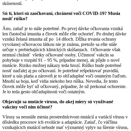
skúseností.
Sú tí, ktorí sú zaočkovaní, chránení voči COVID-19? Musia
nosiť rúško?
Áno, zatiaľ je to stále potrebné. Po prvej dávke očkovania vzniká
len čiastočná imunita a človek môže ešte ochorieť. Po druhej dávke
vzniká želaná imunita až po 14 dňoch. Dĺžka trvania ochrany
vyvolanej očkovacou látkou nie je známa, pretože sa ešte stále
určuje v prebiehajúcich klinických skúšaniach. Očkovanie však
nemusí chrániť všetky očkované osoby. Účinnosť vakcín sa
pohybuje v rozpätí 91 – 95 %, prípadne menej, ak pôjde o nové
mutácie. Riziko možnej nákazy teda hrozí. Rúško bude potrebné
nosiť naďalej aj po očkovaní. Je potrebné rešpektovať pravidlá,
ktoré u nás platia a zároveň je to ohľaduplné voči ostatným ľuďom.
Mnohí sa boja, keď vidia niekoho bez rúška. Nevedia, že tento
človek môže byť už očkovaný, prípadne, že už prekonal ochorenie.
Je to teda gesto ohľaduplnosti voči ostatným.
Objavujú sa mutácie vírusu, do akej miery sú využívané
vakcíny voči nim účinné?
Vírusy sa neustále menia prostredníctvom mutácií a variácií vírusu v
dôsledku procesov ich evolúcie a adaptácie. Zatiaľ, čo väčšina
vznikajúcich mutácií nebude mať významný vplyv na šírenie vírusu,