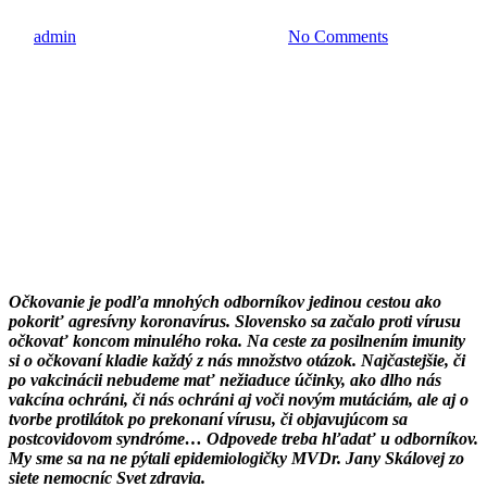
By
admin
16. marca 2021
19 marca, 2021
No Comments
Očkovanie je podľa mnohých odborníkov jedinou cestou ako
pokoriť agresívny koronavírus. Slovensko sa začalo proti vírusu
očkovať koncom minulého roka. Na ceste za posilnením imunity
si o očkovaní kladie každý z nás množstvo otázok. Najčastejšie, či
po vakcinácii nebudeme mať nežiaduce účinky, ako dlho nás
vakcína ochráni, či nás ochráni aj voči novým mutáciám, ale aj o
tvorbe protilátok po prekonaní vírusu, či objavujúcom sa
postcovidovom syndróme… Odpovede treba hľadať u odborníkov.
My sme sa na ne pýtali epidemiologičky MVDr. Jany Skálovej zo
siete nemocníc Svet zdravia.